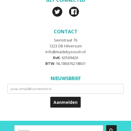
Twitter
Facebook
CONTACT
Seinstraat 76
1223 DB Hilversum
info@madebysoosh.nl
KvK:
63569426
BTW:
NL186476218B01
NIEUWSBRIEF
Zoeken